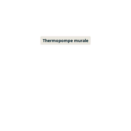
Thermopompe Québecvair Boréal 12 000 BTU à
Saint-Jean-sur-Richelieu : chauffage jusqu'à -30,
idéale pour les condos et espaces ouverts!
Thermopompe murale