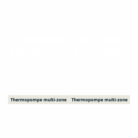
Thermopompe multi-zone
GREE installée à Boisbriand
Installation d’une thermopompe multizone à
Boisbriand. Deux têtes, confort complet, solution
parfaite pour humidité et chaleur.
Thermopompe multi-zone
Thermopompe multi-zone