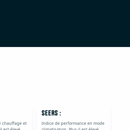
SEERS :
 chauffage et
Indice de performance en mode
il est élevé,
climatisation. Plus il est élevé,